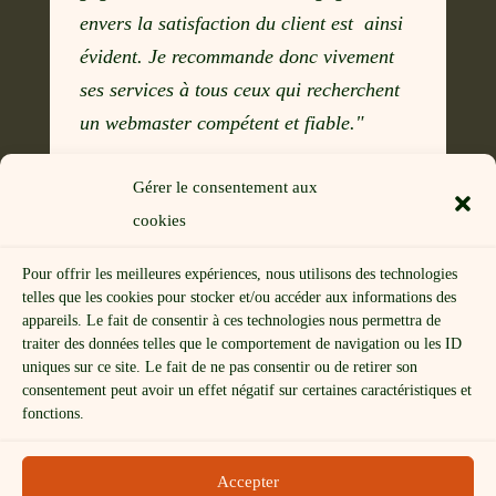
envers la satisfaction du client est ainsi
évident. Je recommande donc vivement
ses services à tous ceux qui recherchent
un webmaster compétent et fiable."
Guy Curcio
Gérer le consentement aux
co-animateur de la Diversité Spirituelle
cookies
et co-administrateur du site
web
Pour offrir les meilleures expériences, nous utilisons des technologies
telles que les cookies pour stocker et/ou accéder aux informations des
appareils. Le fait de consentir à ces technologies nous permettra de
traiter des données telles que le comportement de navigation ou les ID
uniques sur ce site. Le fait de ne pas consentir ou de retirer son
consentement peut avoir un effet négatif sur certaines caractéristiques et
Mentions légales
fonctions.
Politique de confidentialité
Politique de cookies (UE)
CGV
Accepter
Réservation