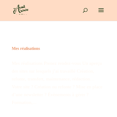
Mes réalisations
Mes réalisations Prenez rendez-vous Un aperçu
des sites sur lesquels j’ai travaillé Création,
refonte, transfert, maintenance, rédaction…
Votre site ? Création ou refonte ? Mise en place
d’une newsletter ? Évènements à gérer ?
Formation,...