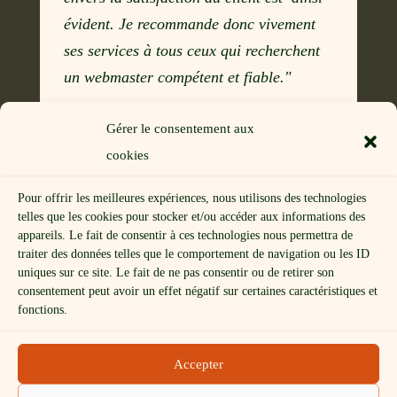
évident. Je recommande donc vivement
ses services à tous ceux qui recherchent
un webmaster compétent et fiable."
Guy Curcio
Gérer le consentement aux
co-animateur de la Diversité Spirituelle
cookies
et co-administrateur du site
web
Pour offrir les meilleures expériences, nous utilisons des technologies
telles que les cookies pour stocker et/ou accéder aux informations des
appareils. Le fait de consentir à ces technologies nous permettra de
traiter des données telles que le comportement de navigation ou les ID
uniques sur ce site. Le fait de ne pas consentir ou de retirer son
consentement peut avoir un effet négatif sur certaines caractéristiques et
Mentions légales
fonctions.
Politique de confidentialité
Politique de cookies (UE)
CGV
Accepter
Réservation